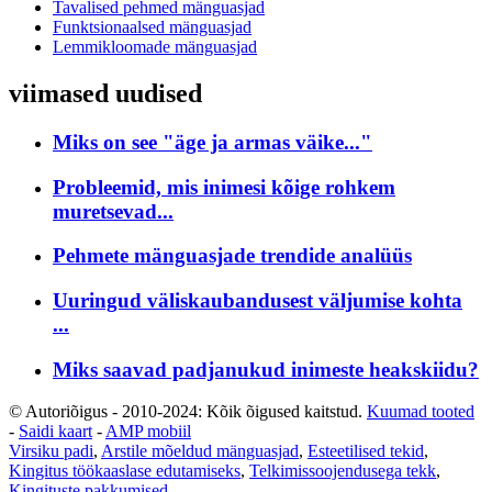
Tavalised pehmed mänguasjad
Funktsionaalsed mänguasjad
Lemmikloomade mänguasjad
viimased uudised
Miks on see "äge ja armas väike..."
Probleemid, mis inimesi kõige rohkem
muretsevad...
Pehmete mänguasjade trendide analüüs
Uuringud väliskaubandusest väljumise kohta
...
Miks saavad padjanukud inimeste heakskiidu?
© Autoriõigus - 2010-2024: Kõik õigused kaitstud.
Kuumad tooted
-
Saidi kaart
-
AMP mobiil
Virsiku padi
,
Arstile mõeldud mänguasjad
,
Esteetilised tekid
,
Kingitus töökaaslase edutamiseks
,
Telkimissoojendusega tekk
,
Kingituste pakkumised
,