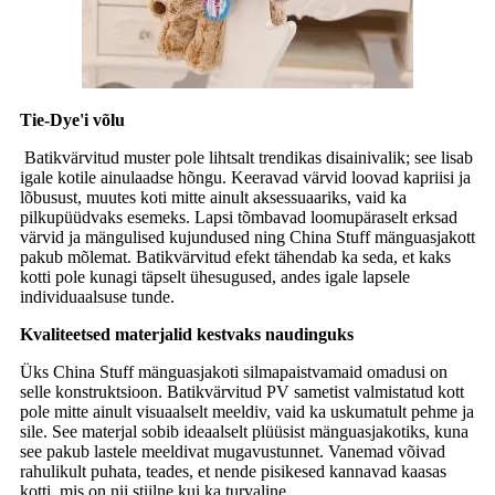
Tie-Dye'i võlu
Batikvärvitud muster pole lihtsalt trendikas disainivalik; see lisab
igale kotile ainulaadse hõngu. Keeravad värvid loovad kapriisi ja
lõbusust, muutes koti mitte ainult aksessuaariks, vaid ka
pilkupüüdvaks esemeks. Lapsi tõmbavad loomupäraselt erksad
värvid ja mängulised kujundused ning China Stuff mänguasjakott
pakub mõlemat. Batikvärvitud efekt tähendab ka seda, et kaks
kotti pole kunagi täpselt ühesugused, andes igale lapsele
individuaalsuse tunde.
Kvaliteetsed materjalid kestvaks naudinguks
Üks China Stuff mänguasjakoti silmapaistvamaid omadusi on
selle konstruktsioon. Batikvärvitud PV sametist valmistatud kott
pole mitte ainult visuaalselt meeldiv, vaid ka uskumatult pehme ja
sile. See materjal sobib ideaalselt plüüsist mänguasjakotiks, kuna
see pakub lastele meeldivat mugavustunnet. Vanemad võivad
rahulikult puhata, teades, et nende pisikesed kannavad kaasas
kotti, mis on nii stiilne kui ka turvaline.