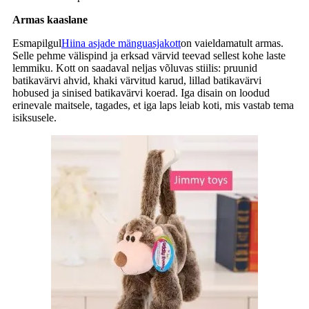
Armas kaaslane
Esmapilgul
Hiina asjade mänguasjakott
on vaieldamatult armas.
Selle pehme välispind ja erksad värvid teevad sellest kohe laste
lemmiku. Kott on saadaval neljas võluvas stiilis: pruunid
batikavärvi ahvid, khaki värvitud karud, lillad batikavärvi
hobused ja sinised batikavärvi koerad. Iga disain on loodud
erinevale maitsele, tagades, et iga laps leiab koti, mis vastab tema
isiksusele.