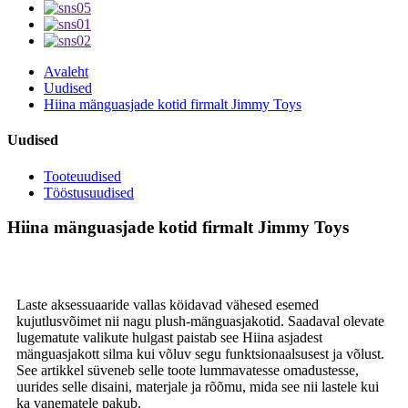
Avaleht
Uudised
Hiina mänguasjade kotid firmalt Jimmy Toys
Uudised
Tooteuudised
Tööstusuudised
Hiina mänguasjade kotid firmalt Jimmy Toys
Laste aksessuaaride vallas köidavad vähesed esemed
kujutlusvõimet nii nagu plush-mänguasjakotid. Saadaval olevate
lugematute valikute hulgast paistab see Hiina asjadest
mänguasjakott silma kui võluv segu funktsionaalsusest ja võlust.
See artikkel süveneb selle toote lummavatesse omadustesse,
uurides selle disaini, materjale ja rõõmu, mida see nii lastele kui
ka vanematele pakub.