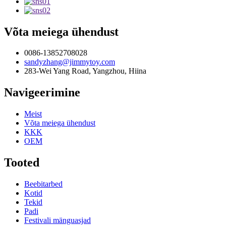
Võta meiega ühendust
0086-13852708028
sandyzhang@jimmytoy.com
283-Wei Yang Road, Yangzhou, Hiina
Navigeerimine
Meist
Võta meiega ühendust
KKK
OEM
Tooted
Beebitarbed
Kotid
Tekid
Padi
Festivali mänguasjad