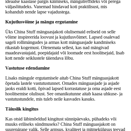
ideaalse kaaslase pargis käimiseks, mängutreffideks või perega
väljasõitudeks. Vanemad hindavad koti praktilisust, mis
kohandub nende lapse vajadustega.
Kujutlusvõime ja mängu ergutamine
Üks China Stuff mänguasjakoti olulisemaid eeliseid on selle
võime inspireerida loovust ja kujutlusvõimet. Lapsed osalevad
sageli rollimängudes ja armas kott mänguasjade kandmiseks
rikastab kogemust. Olenemata sellest, kas nad mängivad
maadeavastajaid, poepidajaid või loomade eest hoolitsejaid, lisab
kott nende seiklustele täiendava lõbu.
Vastutuse edendamine
Lisaks mängule ergutamisele aitab China Stuff mänguasjakott
õpetada lastele vastutustunnet. Omades mänguasjade ja asjade
jaoks eraldi kotti, õpivad lapsed korrastatuse ja oma asjade eest
hoolitsemise olulisust. See omanikutunne aitab kaasa uhkuse- ja
vastutustundele, mis tuleb neile kasvades kasuks.
Täiuslik kingitus
Kas otsid läbimõeldud kingitust sünnipäevaks, pühadeks või
muuks eriliseks sündmuseks? China Stuff mänguasjakott on
suurepärane valik. Selle armsus, kvaliteet ja mitmekülgsus teevad