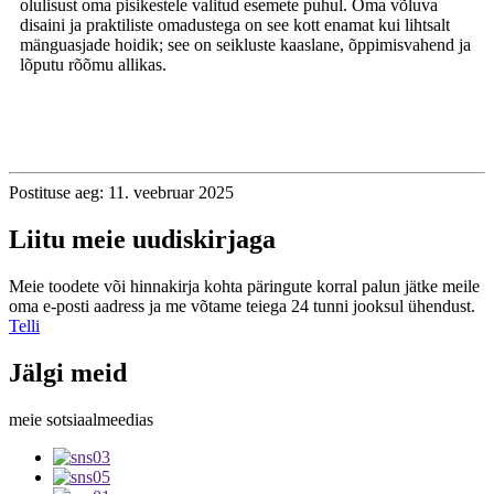
olulisust oma pisikestele valitud esemete puhul. Oma võluva
disaini ja praktiliste omadustega on see kott enamat kui lihtsalt
mänguasjade hoidik; see on seikluste kaaslane, õppimisvahend ja
lõputu rõõmu allikas.
Postituse aeg: 11. veebruar 2025
Liitu meie uudiskirjaga
Meie toodete või hinnakirja kohta päringute korral palun jätke meile
oma e-posti aadress ja me võtame teiega 24 tunni jooksul ühendust.
Telli
Jälgi meid
meie sotsiaalmeedias