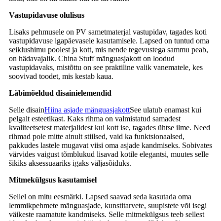
Vastupidavuse olulisus
Lisaks pehmusele on PV sametmaterjal vastupidav, tagades koti
vastupidavuse igapäevasele kasutamisele. Lapsed on tuntud oma
seiklushimu poolest ja kott, mis nende tegevustega sammu peab,
on hädavajalik. China Stuff mänguasjakott on loodud
vastupidavaks, mistõttu on see praktiline valik vanematele, kes
soovivad toodet, mis kestab kaua.
Läbimõeldud disainielemendid
Selle disain
Hiina asjade mänguasjakott
See ulatub enamast kui
pelgalt esteetikast. Kaks rihma on valmistatud samadest
kvaliteetsetest materjalidest kui kott ise, tagades ühtse ilme. Need
rihmad pole mitte ainult stiilsed, vaid ka funktsionaalsed,
pakkudes lastele mugavat viisi oma asjade kandmiseks. Sobivates
värvides vaigust tõmblukud lisavad kotile elegantsi, muutes selle
šikiks aksessuaariks igaks väljasõiduks.
Mitmekülgsus kasutamisel
Sellel on mitu eesmärki. Lapsed saavad seda kasutada oma
lemmikpehmete mänguasjade, kunstitarvete, suupistete või isegi
väikeste raamatute kandmiseks. Selle mitmekülgsus teeb sellest