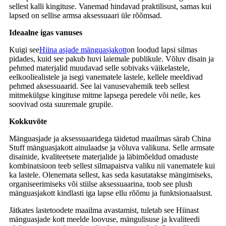
sellest kalli kingituse. Vanemad hindavad praktilisust, samas kui
lapsed on sellise armsa aksessuaari üle rõõmsad.
Ideaalne igas vanuses
Kuigi see
Hiina asjade mänguasjakott
on loodud lapsi silmas
pidades, kuid see pakub huvi laiemale publikule. Võluv disain ja
pehmed materjalid muudavad selle sobivaks väikelastele,
eelkooliealistele ja isegi vanematele lastele, kellele meeldivad
pehmed aksessuaarid. See lai vanusevahemik teeb sellest
mitmekülgse kingituse mitme lapsega peredele või neile, kes
soovivad osta suuremale grupile.
Kokkuvõte
Mänguasjade ja aksessuaaridega täidetud maailmas särab China
Stuff mänguasjakott ainulaadse ja võluva valikuna. Selle armsate
disainide, kvaliteetsete materjalide ja läbimõeldud omaduste
kombinatsioon teeb sellest silmapaistva valiku nii vanematele kui
ka lastele. Olenemata sellest, kas seda kasutatakse mängimiseks,
organiseerimiseks või stiilse aksessuaarina, toob see plush
mänguasjakott kindlasti iga lapse ellu rõõmu ja funktsionaalsust.
Jätkates lastetoodete maailma avastamist, tuletab see Hiinast
mänguasjade kott meelde loovuse, mängulisuse ja kvaliteedi