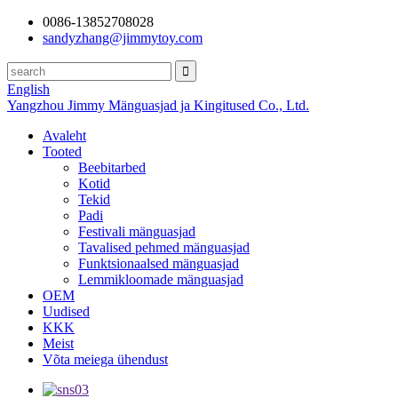
0086-13852708028
sandyzhang@jimmytoy.com
English
Yangzhou Jimmy Mänguasjad ja Kingitused Co., Ltd.
Avaleht
Tooted
Beebitarbed
Kotid
Tekid
Padi
Festivali mänguasjad
Tavalised pehmed mänguasjad
Funktsionaalsed mänguasjad
Lemmikloomade mänguasjad
OEM
Uudised
KKK
Meist
Võta meiega ühendust