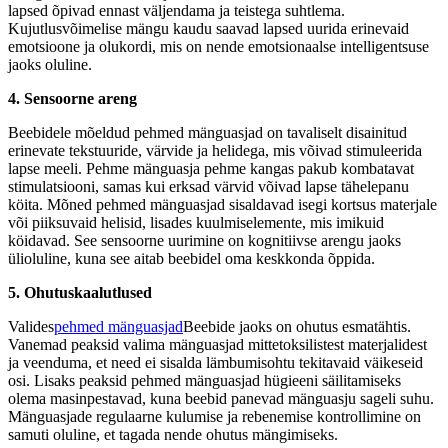
lapsed õpivad ennast väljendama ja teistega suhtlema.
Kujutlusvõimelise mängu kaudu saavad lapsed uurida erinevaid
emotsioone ja olukordi, mis on nende emotsionaalse intelligentsuse
jaoks oluline.
4. Sensoorne areng
Beebidele mõeldud pehmed mänguasjad on tavaliselt disainitud
erinevate tekstuuride, värvide ja helidega, mis võivad stimuleerida
lapse meeli. Pehme mänguasja pehme kangas pakub kombatavat
stimulatsiooni, samas kui erksad värvid võivad lapse tähelepanu
köita. Mõned pehmed mänguasjad sisaldavad isegi kortsus materjale
või piiksuvaid helisid, lisades kuulmiselemente, mis imikuid
köidavad. See sensoorne uurimine on kognitiivse arengu jaoks
ülioluline, kuna see aitab beebidel oma keskkonda õppida.
5. Ohutuskaalutlused
Valides
pehmed mänguasjad
Beebide jaoks on ohutus esmatähtis.
Vanemad peaksid valima mänguasjad mittetoksilistest materjalidest
ja veenduma, et need ei sisalda lämbumisohtu tekitavaid väikeseid
osi. Lisaks peaksid pehmed mänguasjad hügieeni säilitamiseks
olema masinpestavad, kuna beebid panevad mänguasju sageli suhu.
Mänguasjade regulaarne kulumise ja rebenemise kontrollimine on
samuti oluline, et tagada nende ohutus mängimiseks.