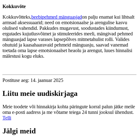
Kokkuvõte
Kokkuvõtteks,
beebipehmed mänguasjad
on palju enamat kui lihtsalt
armsad aksessuaarid; need on emotsionaalse ja arengulise kasvu
olulised vahendid. Pakkudes mugavust, soodustades kiindumust,
ergutades kujutlusvõimet ja stimuleerides meeli, mängivad pehmed
mänguasjad lapse varases lapsepõlves mitmetahulist rolli. Valides
ohutuid ja kaasahaaravaid pehmeid mänguasju, saavad vanemad
toetada oma lapse emotsionaalset heaolu ja arengut, luues hinnalisi
mälestusi kogu eluks.
Postituse aeg: 14. jaanuar 2025
Liitu meie uudiskirjaga
Meie toodete või hinnakirja kohta päringute korral palun jätke meile
oma e-posti aadress ja me võtame teiega 24 tunni jooksul ühendust.
Telli
Jälgi meid