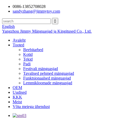
0086-13852708028
sandyzhang@jimmytoy.com
English
Yangzhou Jimmy Mänguasjad ja Kingitused Co., Ltd.
Avaleht
Tooted
Beebitarbed
Kotid
Tekid
Padi
Festivali mänguasjad
Tavalised pehmed mänguasjad
Funktsionaalsed mänguasjad
Lemmikloomade mänguasjad
OEM
Uudised
KKK
Meist
Võta meiega ühendust