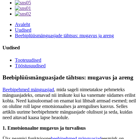
Avaleht
Uudised
Beebiplüüsmänguasjade tähtsus: mugavus ja areng
Uudised
Tooteuudised
Tööstusuudised
Beebiplüüsmänguasjade tähtsus: mugavus ja areng
Beebipehmed mänguasjad
, mida sageli nimetatakse pehmeteks
mänguasjadeks, omavad nii imikute kui ka vanemate südames erilist
kohta. Need kaisuloomad on enamat kui lihtsalt armsad esemed; neil
on oluline roll lapse emotsionaalses ja arengulises kasvus. Selles
artiklis uurime beebipehmete mänguasjade olulisust ja seda, kuidas
need aitavad kaasa lapse heaolule.
1. Emotsionaalne mugavus ja turvalisus
Üks peamisi funktsioone
beebipehmed mänguasjad
eesmärk on