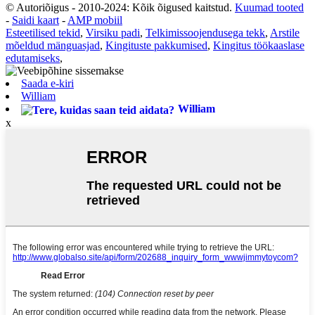
© Autoriõigus - 2010-2024: Kõik õigused kaitstud.
Kuumad tooted
-
Saidi kaart
-
AMP mobiil
Esteetilised tekid
,
Virsiku padi
,
Telkimissoojendusega tekk
,
Arstile
mõeldud mänguasjad
,
Kingituste pakkumised
,
Kingitus töökaaslase
edutamiseks
,
Saada e-kiri
William
William
x