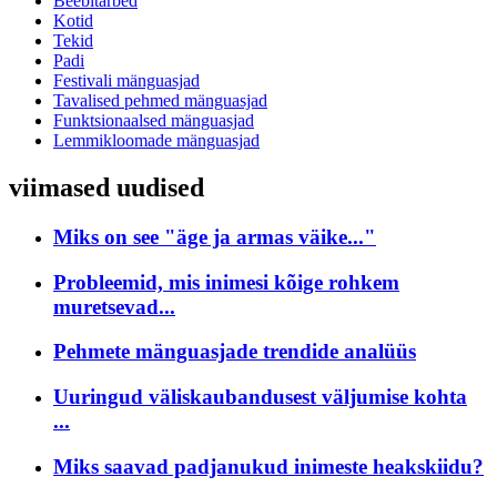
Beebitarbed
Kotid
Tekid
Padi
Festivali mänguasjad
Tavalised pehmed mänguasjad
Funktsionaalsed mänguasjad
Lemmikloomade mänguasjad
viimased uudised
Miks on see "äge ja armas väike..."
Probleemid, mis inimesi kõige rohkem
muretsevad...
Pehmete mänguasjade trendide analüüs
Uuringud väliskaubandusest väljumise kohta
...
Miks saavad padjanukud inimeste heakskiidu?