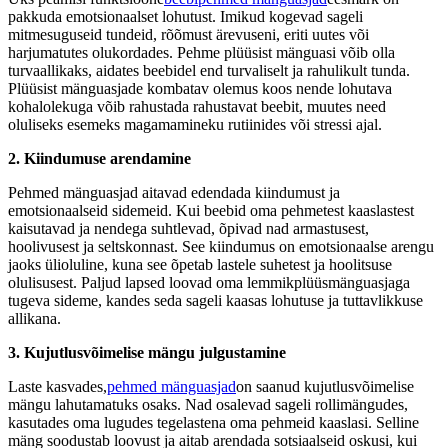
pakkuda emotsionaalset lohutust. Imikud kogevad sageli
mitmesuguseid tundeid, rõõmust ärevuseni, eriti uutes või
harjumatutes olukordades. Pehme plüüsist mänguasi võib olla
turvaallikaks, aidates beebidel end turvaliselt ja rahulikult tunda.
Plüüsist mänguasjade kombatav olemus koos nende lohutava
kohalolekuga võib rahustada rahustavat beebit, muutes need
oluliseks esemeks magamamineku rutiinides või stressi ajal.
2. Kiindumuse arendamine
Pehmed mänguasjad aitavad edendada kiindumust ja
emotsionaalseid sidemeid. Kui beebid oma pehmetest kaaslastest
kaisutavad ja nendega suhtlevad, õpivad nad armastusest,
hoolivusest ja seltskonnast. See kiindumus on emotsionaalse arengu
jaoks ülioluline, kuna see õpetab lastele suhetest ja hoolitsuse
olulisusest. Paljud lapsed loovad oma lemmikplüüsmänguasjaga
tugeva sideme, kandes seda sageli kaasas lohutuse ja tuttavlikkuse
allikana.
3. Kujutlusvõimelise mängu julgustamine
Laste kasvades,
pehmed mänguasjad
on saanud kujutlusvõimelise
mängu lahutamatuks osaks. Nad osalevad sageli rollimängudes,
kasutades oma lugudes tegelastena oma pehmeid kaaslasi. Selline
mäng soodustab loovust ja aitab arendada sotsiaalseid oskusi, kui